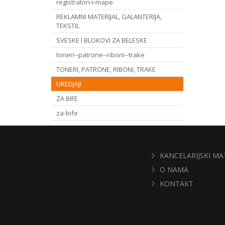
registratori-i-mape
REKLAMNI MATERIJAL, GALANTERIJA,
TEKSTIL
SVESKE I BLOKOVI ZA BELESKE
toneri--patrone--riboni--trake
TONERI, PATRONE, RIBONI, TRAKE
UREDJAJI
ZA BIFE
za-bife
KANCELARIJSKI MA
O NAMA
KONTAKT