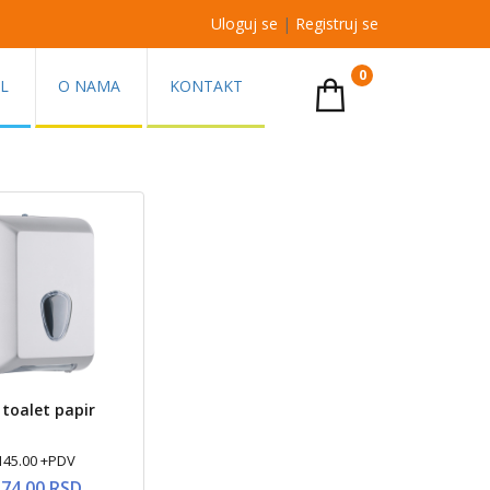
Uloguj se
|
Registruj se
0
AL
O NAMA
KONTAKT
 toalet papir
145.00 +PDV
574.00 RSD