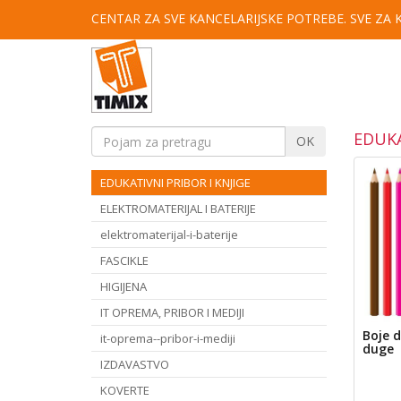
CENTAR ZA SVE KANCELARIJSKE POTREBE. SVE ZA
EDUKA
OK
EDUKATIVNI PRIBOR I KNJIGE
ELEKTROMATERIJAL I BATERIJE
elektromaterijal-i-baterije
FASCIKLE
HIGIJENA
IT OPREMA, PRIBOR I MEDIJI
Boje 
it-oprema--pribor-i-mediji
duge
IZDAVASTVO
KOVERTE