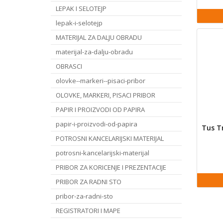
LEPAK I SELOTEJP
lepak-i-selotejp
MATERIJAL ZA DALJU OBRADU
materijal-za-dalju-obradu
OBRASCI
olovke--markeri--pisaci-pribor
OLOVKE, MARKERI, PISACI PRIBOR
PAPIR I PROIZVODI OD PAPIRA
papir-i-proizvodi-od-papira
Tus T
POTROSNI KANCELARIJSKI MATERIJAL
potrosni-kancelarijski-materijal
PRIBOR ZA KORICENJE I PREZENTACIJE
PRIBOR ZA RADNI STO
pribor-za-radni-sto
REGISTRATORI I MAPE