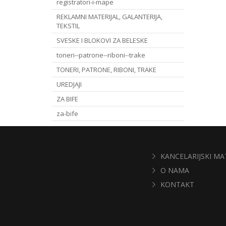
registratori-i-mape
REKLAMNI MATERIJAL, GALANTERIJA,
TEKSTIL
SVESKE I BLOKOVI ZA BELESKE
toneri--patrone--riboni--trake
TONERI, PATRONE, RIBONI, TRAKE
UREDJAJI
ZA BIFE
za-bife
KANCELARIJSKI MA
O NAMA
KONTAKT