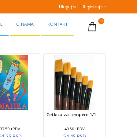
Uloguj se
|
Registruj se
0
AL
O NAMA
KONTAKT
Cetkica za tempere 1/1
37.50 +PDV
49.50 +PDV
51.25 RSD
54.45 RSD