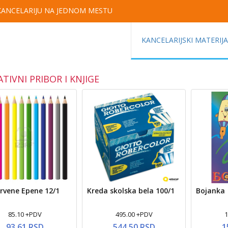
 KANCELARIJU NA JEDNOM MESTU
KANCELARIJSKI MATERIJ
TIVNI PRIBOR I KNJIGE
drvene Epene 12/1
Kreda skolska bela 100/1
Bojanka
85.10 +PDV
495.00 +PDV
1
93.61 RSD
544.50 RSD
1